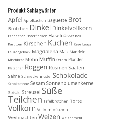
Produkt Schlagwörter
Brot
Apfel
Baguette
Apfelkuchen
Dinkel
Dinkelvollkorn
Brötchen
Haselnüsse
Erdbeeren
Haferflocken
hell
Kuchen
Kirschen
Karotten
Käse
Lauge
Magdalena
Malz
Mandeln
Laugengebäck
Muffin
Mohn
Plunder
Mischbrot
Ostern
Roggen
Rosinen
Saaten
Plätzchen
Schokolade
Sahne
Schneckennudel
Sesam
Sonnenblumenkerne
Schokosahne
Süße
Streusel
Spirale
Teilchen
Torte
Tafelbrötchen
Vollkorn
Vollkornbrötchen
Weizen
Weihnachten
Weizenmehl