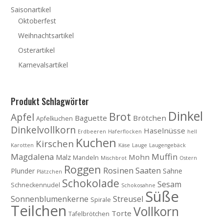
Saisonartikel
Oktoberfest
Weihnachtsartikel
Osterartikel
Karnevalsartikel
Produkt Schlagwörter
Dinkel
Brot
Apfel
Baguette
Brötchen
Apfelkuchen
Dinkelvollkorn
Haselnüsse
Erdbeeren
Haferflocken
hell
Kuchen
Kirschen
Karotten
Käse
Lauge
Laugengebäck
Magdalena
Muffin
Mohn
Malz
Mandeln
Mischbrot
Ostern
Roggen
Rosinen
Saaten
Plunder
Sahne
Plätzchen
Schokolade
Sesam
Schneckennudel
Schokosahne
Süße
Sonnenblumenkerne
Streusel
Spirale
Teilchen
Vollkorn
Torte
Tafelbrötchen