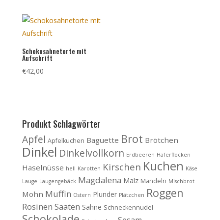
Schokosahnetorte mit
Aufschrift
€
42,00
Produkt Schlagwörter
Brot
Apfel
Baguette
Brötchen
Apfelkuchen
Dinkel
Dinkelvollkorn
Erdbeeren
Haferflocken
Kuchen
Kirschen
Haselnüsse
hell
Karotten
Käse
Magdalena
Malz
Mandeln
Lauge
Laugengebäck
Mischbrot
Roggen
Muffin
Mohn
Plunder
Ostern
Plätzchen
Rosinen
Saaten
Sahne
Schneckennudel
Schokolade