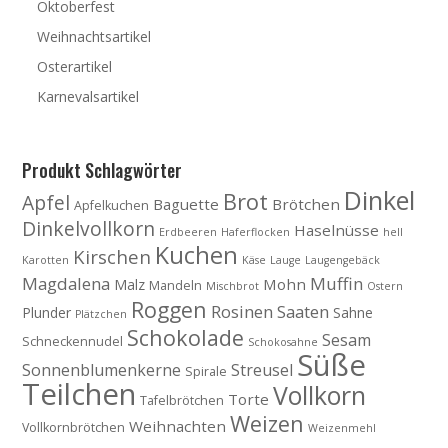
Oktoberfest
Weihnachtsartikel
Osterartikel
Karnevalsartikel
Produkt Schlagwörter
Dinkel
Brot
Apfel
Baguette
Brötchen
Apfelkuchen
Dinkelvollkorn
Haselnüsse
Erdbeeren
Haferflocken
hell
Kuchen
Kirschen
Karotten
Käse
Lauge
Laugengebäck
Magdalena
Muffin
Mohn
Malz
Mandeln
Mischbrot
Ostern
Roggen
Rosinen
Saaten
Plunder
Sahne
Plätzchen
Schokolade
Sesam
Schneckennudel
Schokosahne
Süße
Sonnenblumenkerne
Streusel
Spirale
Teilchen
Vollkorn
Torte
Tafelbrötchen
Weizen
Weihnachten
Vollkornbrötchen
Weizenmehl