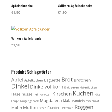
Apfelschnecke
Vollkorn-Apfelschnecke
€
1,90
€
1,90
Vollkorn Apfelplunder
€
1,90
Produkt Schlagwörter
Brot
Apfel
Baguette
Brötchen
Apfelkuchen
Dinkel
Dinkelvollkorn
Erdbeeren
Haferflocken
Kuchen
Kirschen
Haselnüsse
hell
Karotten
Käse
Magdalena
Malz
Mandeln
Lauge
Laugengebäck
Mischbrot
Roggen
Muffin
Mohn
Plunder
Ostern
Plätzchen