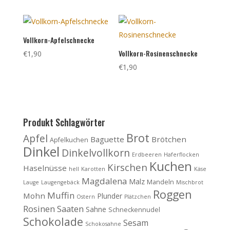
Vollkorn-Apfelschnecke
Vollkorn-Rosinenschnecke
€
1,90
€
1,90
Produkt Schlagwörter
Brot
Apfel
Baguette
Brötchen
Apfelkuchen
Dinkel
Dinkelvollkorn
Erdbeeren
Haferflocken
Kuchen
Kirschen
Haselnüsse
hell
Karotten
Käse
Magdalena
Malz
Mandeln
Lauge
Laugengebäck
Mischbrot
Roggen
Muffin
Mohn
Plunder
Ostern
Plätzchen
Rosinen
Saaten
Sahne
Schneckennudel
Schokolade
Sesam
Schokosahne