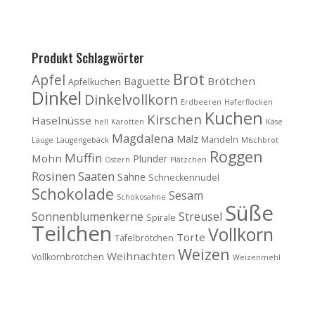
Produkt Schlagwörter
Brot
Apfel
Baguette
Brötchen
Apfelkuchen
Dinkel
Dinkelvollkorn
Erdbeeren
Haferflocken
Kuchen
Kirschen
Haselnüsse
hell
Karotten
Käse
Magdalena
Malz
Mandeln
Lauge
Laugengebäck
Mischbrot
Roggen
Muffin
Mohn
Plunder
Ostern
Plätzchen
Rosinen
Saaten
Sahne
Schneckennudel
Schokolade
Sesam
Schokosahne
Süße
Sonnenblumenkerne
Streusel
Spirale
Teilchen
Vollkorn
Torte
Tafelbrötchen
Weizen
Weihnachten
Vollkornbrötchen
Weizenmehl