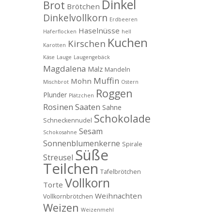
Dinkel
Brot
Brötchen
Dinkelvollkorn
Erdbeeren
Haselnüsse
Haferflocken
hell
Kuchen
Kirschen
Karotten
Käse
Lauge
Laugengebäck
Magdalena
Malz
Mandeln
Muffin
Mohn
Mischbrot
Ostern
Roggen
Plunder
Plätzchen
Rosinen
Saaten
Sahne
Schokolade
Schneckennudel
Sesam
Schokosahne
Sonnenblumenkerne
Spirale
Süße
Streusel
Teilchen
Tafelbrötchen
Vollkorn
Torte
Weihnachten
Vollkornbrötchen
Weizen
Weizenmehl