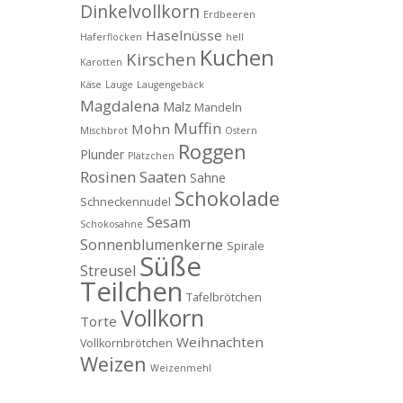
Dinkelvollkorn
Erdbeeren
Haselnüsse
Haferflocken
hell
Kuchen
Kirschen
Karotten
Käse
Lauge
Laugengebäck
Magdalena
Malz
Mandeln
Muffin
Mohn
Mischbrot
Ostern
Roggen
Plunder
Plätzchen
Rosinen
Saaten
Sahne
Schokolade
Schneckennudel
Sesam
Schokosahne
Sonnenblumenkerne
Spirale
Süße
Streusel
Teilchen
Tafelbrötchen
Vollkorn
Torte
Weihnachten
Vollkornbrötchen
Weizen
Weizenmehl