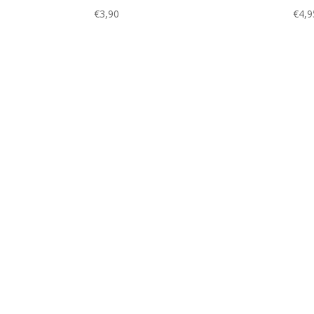
€
3,90
€
4,9