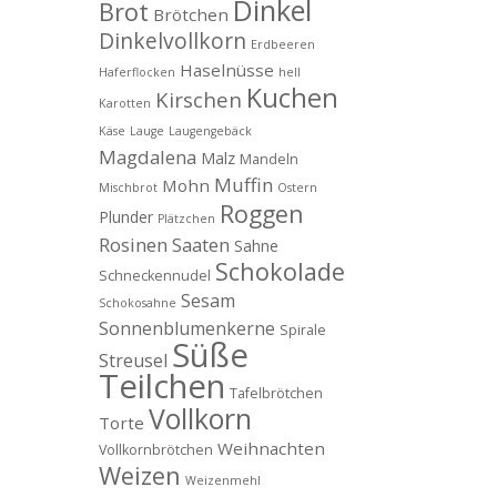
Dinkel
Brot
Brötchen
Dinkelvollkorn
Erdbeeren
Haselnüsse
Haferflocken
hell
Kuchen
Kirschen
Karotten
Käse
Lauge
Laugengebäck
Magdalena
Malz
Mandeln
Muffin
Mohn
Mischbrot
Ostern
Roggen
Plunder
Plätzchen
Rosinen
Saaten
Sahne
Schokolade
Schneckennudel
Sesam
Schokosahne
Sonnenblumenkerne
Spirale
Süße
Streusel
Teilchen
Tafelbrötchen
Vollkorn
Torte
Weihnachten
Vollkornbrötchen
Weizen
Weizenmehl