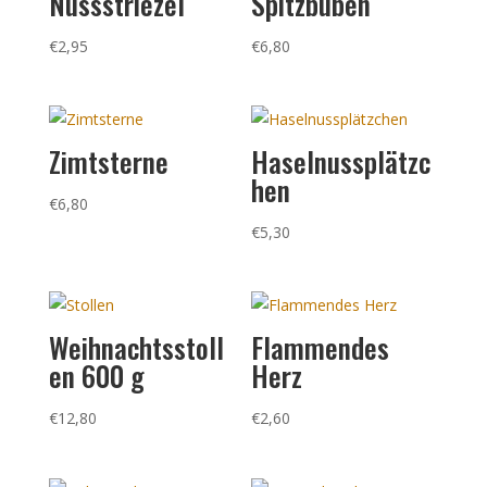
Nussstriezel
Spitzbuben
€
2,95
€
6,80
Zimtsterne
Haselnussplätzc
hen
€
6,80
€
5,30
Weihnachtsstoll
Flammendes
en 600 g
Herz
€
12,80
€
2,60