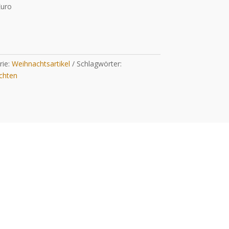
Euro
rie:
Weihnachtsartikel
Schlagwörter:
chten