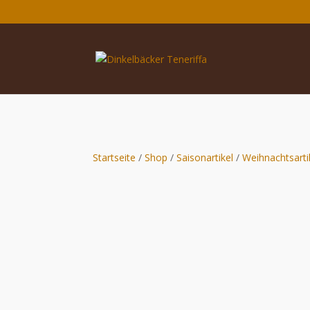
Startseite
/
Shop
/
Saisonartikel
/
Weihnachtsarti