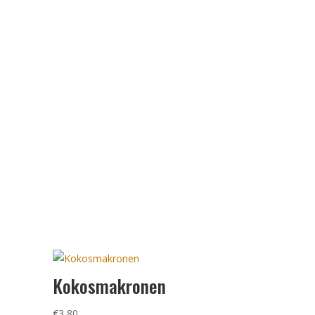
Kokosmakronen
€
3,80