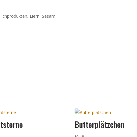
ilchprodukten, Eiern, Sesam,
tsterne
Butterplätzchen
0
€
5,30