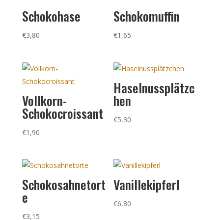
Schokohase
Schokomuffin
€
3,80
€
1,65
Haselnussplätzc
Vollkorn-
hen
Schokocroissant
€
5,30
€
1,90
Schokosahnetort
Vanillekipferl
e
€
6,80
€
3,15