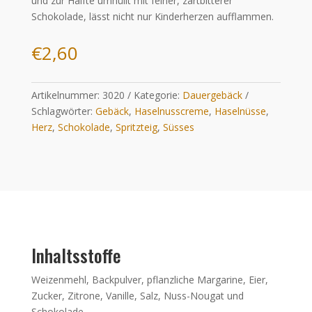
und zur Hälfte umhüllt mit feiner, zartbitterer
Schokolade, lässt nicht nur Kinderherzen aufflammen.
€
2,60
Artikelnummer:
3020
Kategorie:
Dauergebäck
Schlagwörter:
Gebäck
,
Haselnusscreme
,
Haselnüsse
,
Herz
,
Schokolade
,
Spritzteig
,
Süsses
Inhaltsstoffe
Weizenmehl, Backpulver, pflanzliche Margarine, Eier,
Zucker, Zitrone, Vanille, Salz, Nuss-Nougat und
Schokolade