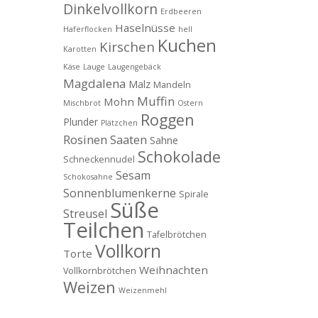
Dinkelvollkorn
Erdbeeren
Haselnüsse
Haferflocken
hell
Kuchen
Kirschen
Karotten
Käse
Lauge
Laugengebäck
Magdalena
Malz
Mandeln
Muffin
Mohn
Mischbrot
Ostern
Roggen
Plunder
Plätzchen
Rosinen
Saaten
Sahne
Schokolade
Schneckennudel
Sesam
Schokosahne
Sonnenblumenkerne
Spirale
Süße
Streusel
Teilchen
Tafelbrötchen
Vollkorn
Torte
Weihnachten
Vollkornbrötchen
Weizen
Weizenmehl