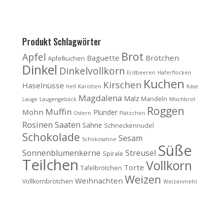
Produkt Schlagwörter
Brot
Apfel
Baguette
Brötchen
Apfelkuchen
Dinkel
Dinkelvollkorn
Erdbeeren
Haferflocken
Kuchen
Kirschen
Haselnüsse
hell
Karotten
Käse
Magdalena
Malz
Mandeln
Lauge
Laugengebäck
Mischbrot
Roggen
Muffin
Mohn
Plunder
Ostern
Plätzchen
Rosinen
Saaten
Sahne
Schneckennudel
Schokolade
Sesam
Schokosahne
Süße
Sonnenblumenkerne
Streusel
Spirale
Teilchen
Vollkorn
Torte
Tafelbrötchen
Weizen
Weihnachten
Vollkornbrötchen
Weizenmehl