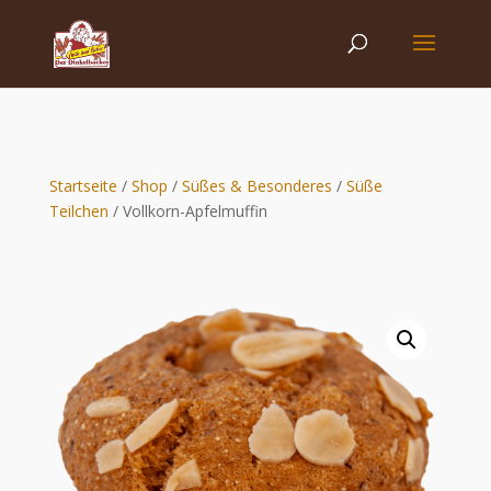
Startseite
/
Shop
/
Süßes & Besonderes
/
Süße
Teilchen
/ Vollkorn-Apfelmuffin