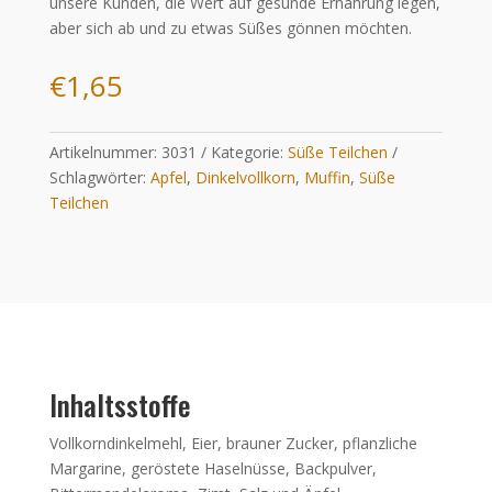
unsere Kunden, die Wert auf gesunde Ernährung legen,
aber sich ab und zu etwas Süßes gönnen möchten.
€
1,65
Artikelnummer:
3031
Kategorie:
Süße Teilchen
Schlagwörter:
Apfel
,
Dinkelvollkorn
,
Muffin
,
Süße
Teilchen
Inhaltsstoffe
Vollkorndinkelmehl, Eier, brauner Zucker, pflanzliche
Margarine, geröstete Haselnüsse, Backpulver,