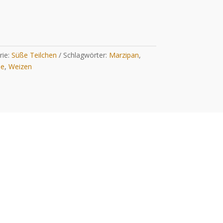
rie:
Süße Teilchen
Schlagwörter:
Marzipan
,
he
,
Weizen