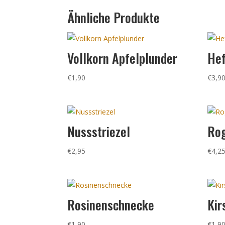
Ähnliche Produkte
Vollkorn Apfelplunder
Hef
€
1,90
€
3,9
Nussstriezel
Ro
€
2,95
€
4,2
Rosinenschnecke
Kir
€
1,90
€
1,9