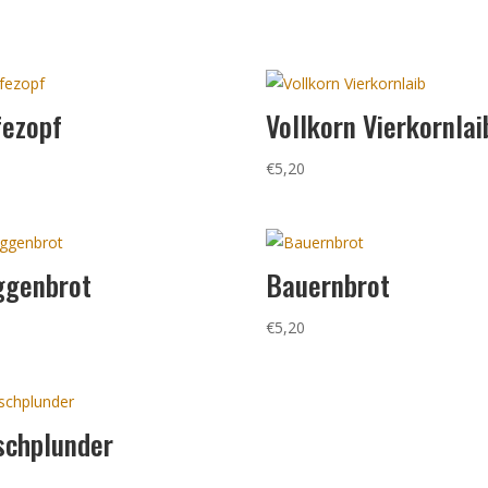
ezopf
Vollkorn Vierkornlai
0
€
5,20
ggenbrot
Bauernbrot
5
€
5,20
schplunder
0