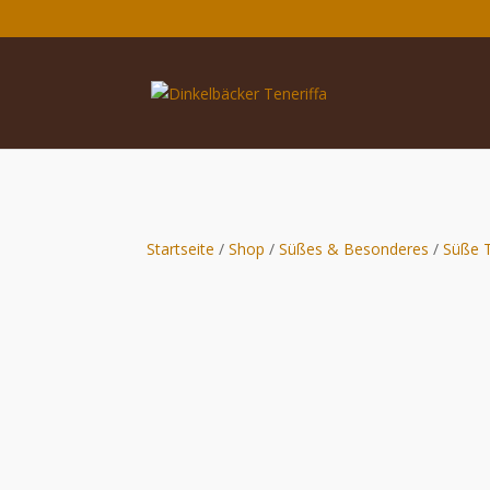
Startseite
/
Shop
/
Süßes & Besonderes
/
Süße T