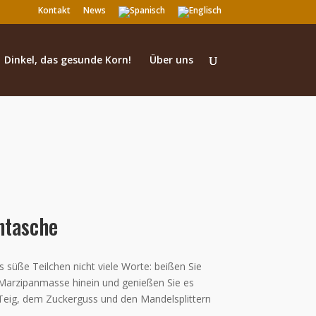
Kontakt
News
Dinkel, das gesunde Korn!
Über uns
ntasche
es süße Teilchen nicht viele Worte: beißen Sie
e Marzipanmasse hinein und genießen Sie es
 Teig, dem Zuckerguss und den Mandelsplittern