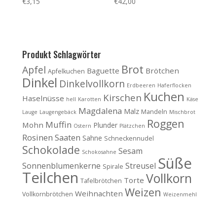
€
3,15
€
42,00
Produkt Schlagwörter
Brot
Apfel
Baguette
Brötchen
Apfelkuchen
Dinkel
Dinkelvollkorn
Erdbeeren
Haferflocken
Kuchen
Kirschen
Haselnüsse
hell
Karotten
Käse
Magdalena
Malz
Mandeln
Lauge
Laugengebäck
Mischbrot
Roggen
Muffin
Mohn
Plunder
Ostern
Plätzchen
Rosinen
Saaten
Sahne
Schneckennudel
Schokolade
Sesam
Schokosahne
Süße
Sonnenblumenkerne
Streusel
Spirale
Teilchen
Vollkorn
Torte
Tafelbrötchen
Weizen
Weihnachten
Vollkornbrötchen
Weizenmehl