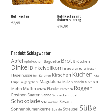
Rüblikuchen
Rüblikuchen mit
Osterverzierung
€
2,95
€
16,80
Produkt Schlagwörter
Brot
Apfel
Baguette
Brötchen
Apfelkuchen
Dinkel
Dinkelvollkorn
Erdbeeren
Haferflocken
Kuchen
Kirschen
Haselnüsse
hell
Karotten
Käse
Magdalena
Malz
Mandeln
Lauge
Laugengebäck
Mischbrot
Roggen
Muffin
Mohn
Plunder
Ostern
Plätzchen
Rosinen
Saaten
Sahne
Schneckennudel
Schokolade
Sesam
Schokosahne
Süße
Sonnenblumenkerne
Streusel
Spirale