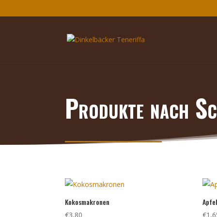
Produkte nach Sc
Kokosmakronen
Apfe
€
3,80
€
1,6