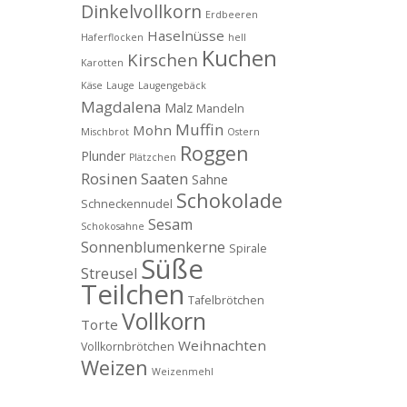
Dinkelvollkorn
Erdbeeren
Haselnüsse
Haferflocken
hell
Kuchen
Kirschen
Karotten
Käse
Lauge
Laugengebäck
Magdalena
Malz
Mandeln
Muffin
Mohn
Mischbrot
Ostern
Roggen
Plunder
Plätzchen
Rosinen
Saaten
Sahne
Schokolade
Schneckennudel
Sesam
Schokosahne
Sonnenblumenkerne
Spirale
Süße
Streusel
Teilchen
Tafelbrötchen
Vollkorn
Torte
Weihnachten
Vollkornbrötchen
Weizen
Weizenmehl