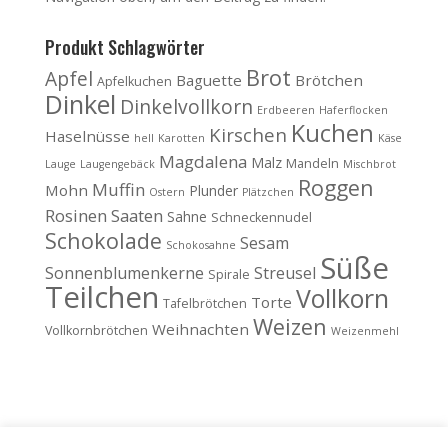
Produkt Schlagwörter
Brot
Apfel
Baguette
Brötchen
Apfelkuchen
Dinkel
Dinkelvollkorn
Erdbeeren
Haferflocken
Kuchen
Kirschen
Haselnüsse
hell
Karotten
Käse
Magdalena
Malz
Mandeln
Lauge
Laugengebäck
Mischbrot
Roggen
Muffin
Mohn
Plunder
Ostern
Plätzchen
Rosinen
Saaten
Sahne
Schneckennudel
Schokolade
Sesam
Schokosahne
Süße
Sonnenblumenkerne
Streusel
Spirale
Teilchen
Vollkorn
Torte
Tafelbrötchen
Weizen
Weihnachten
Vollkornbrötchen
Weizenmehl