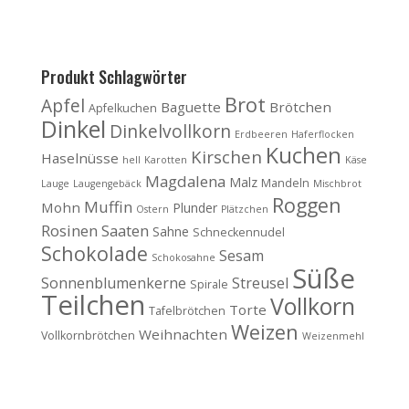
Produkt Schlagwörter
Brot
Apfel
Baguette
Brötchen
Apfelkuchen
Dinkel
Dinkelvollkorn
Erdbeeren
Haferflocken
Kuchen
Kirschen
Haselnüsse
hell
Karotten
Käse
Magdalena
Malz
Mandeln
Lauge
Laugengebäck
Mischbrot
Roggen
Muffin
Mohn
Plunder
Ostern
Plätzchen
Rosinen
Saaten
Sahne
Schneckennudel
Schokolade
Sesam
Schokosahne
Süße
Sonnenblumenkerne
Streusel
Spirale
Teilchen
Vollkorn
Torte
Tafelbrötchen
Weizen
Weihnachten
Vollkornbrötchen
Weizenmehl