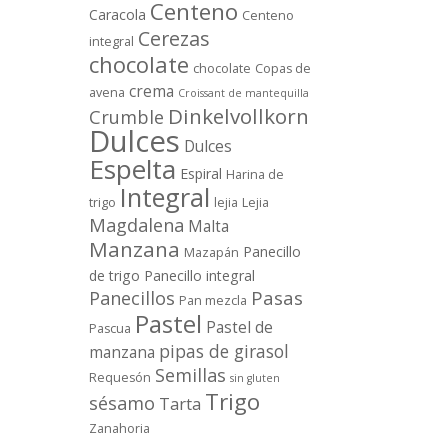
Centeno
Caracola
Centeno
Cerezas
integral
chocolate
chocolate
Copas de
crema
avena
Croissant de mantequilla
Dinkelvollkorn
Crumble
Dulces
Dulces
Espelta
Espiral
Harina de
Integral
trigo
lejia
Lejia
Magdalena
Malta
Manzana
Panecillo
Mazapán
de trigo
Panecillo integral
Pasas
Panecillos
Pan mezcla
Pastel
Pastel de
Pascua
pipas de girasol
manzana
Semillas
Requesón
sin gluten
Trigo
sésamo
Tarta
Zanahoria