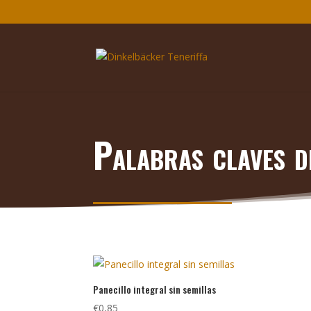
Palabras claves d
Panecillo integral sin semillas
€
0,85