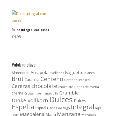
Dulce integral con pasas
€
4,95
Palabra clave
Amapola
Baguette
Almendras
Avellanas
blanco
Brot
Centeno
Caracola
Centeno integral
chocolate
Cerezas
chocolate
Copas de avena
Crumble
crema
Croissant de mantequilla
Dulces
Dinkelvollkorn
Dulces
Espelta
Integral
Espiral
Harina de trigo
lejia
Manzana
Magdalena
Malta
Lejia
Mazapán