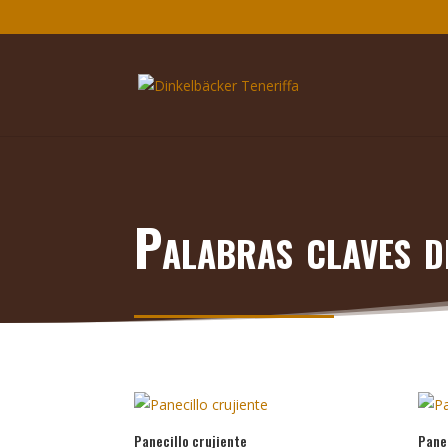
Palabras claves d
Panecillo crujiente
Panec