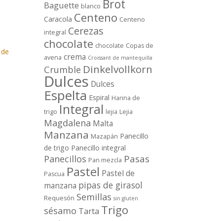
Brot
Baguette
blanco
Centeno
Caracola
Centeno
Cerezas
integral
chocolate
chocolate
Copas de
crema
avena
Croissant de mantequilla
Dinkelvollkorn
Crumble
Dulces
Dulces
Espelta
Espiral
Harina de
Integral
trigo
lejia
Lejia
Magdalena
Malta
Manzana
Panecillo
Mazapán
de trigo
Panecillo integral
Pasas
Panecillos
Pan mezcla
Pastel
Pastel de
Pascua
pipas de girasol
manzana
Semillas
Requesón
sin gluten
Trigo
sésamo
Tarta