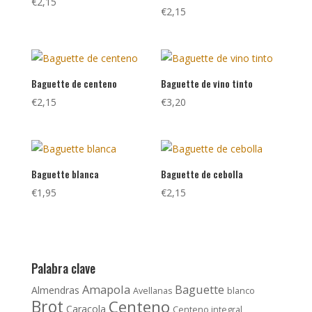
€
2,15
€
2,15
Baguette de centeno
Baguette de vino tinto
€
2,15
€
3,20
Baguette blanca
Baguette de cebolla
€
1,95
€
2,15
Palabra clave
Amapola
Baguette
Almendras
Avellanas
blanco
Brot
Centeno
Caracola
Centeno integral