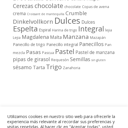
chocolate
Cerezas
chocolate
Copas de avena
Crumble
crema
Croissant de mantequilla
Dulces
Dinkelvollkorn
Dulces
Espelta
Integral
Espiral
Harina de trigo
lejia
Manzana
Magdalena
Malta
Lejia
Mazapán
Panecillos
Panecillo de trigo
Panecillo integral
Pan
Pastel
Pasas
Pastel de manzana
mezcla
Pascua
pipas de girasol
Semillas
Requesón
sin gluten
Trigo
sésamo
Tarta
Zanahoria
Utilizamos cookies en nuestro sitio web para ofrecerle la
experiencia más relevante al recordar sus preferencias y
visitas repetidas. Al hacer clic en "Aceptar todas", usted