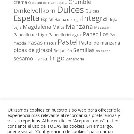
Crumble
crema
Croissant de mantequilla
Dulces
Dinkelvollkorn
Dulces
Espelta
Integral
Espiral
Harina de trigo
lejia
Manzana
Magdalena
Malta
Lejia
Mazapán
Panecillos
Panecillo de trigo
Panecillo integral
Pan
Pastel
Pasas
Pastel de manzana
mezcla
Pascua
pipas de girasol
Semillas
Requesón
sin gluten
Trigo
sésamo
Tarta
Zanahoria
Utilizamos cookies en nuestro sitio web para ofrecerle la
experiencia más relevante al recordar sus preferencias y
visitas repetidas. Al hacer clic en "Aceptar todas", usted
consiente el uso de TODAS las cookies. Sin embargo,
puede visitar "Configuración de cookies" para dar un
POLÍTICA DE PRIVACIDAD
AVISO LEGAL