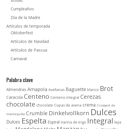
Bodas
Cumpleaños
Día de la Madre
Artículos de temporada
Oktoberfest
Artículos de Navidad
Artículos de Pascua
Carnaval
Palabra clave
Brot
Amapola
Baguette
Almendras
Avellanas
blanco
Centeno
Cerezas
Caracola
Centeno integral
chocolate
crema
chocolate
Copas de avena
Croissant de
Dulces
Dinkelvollkorn
Crumble
mantequilla
Espelta
Integral
Dulces
Espiral
Harina de trigo
lejia
Manzana