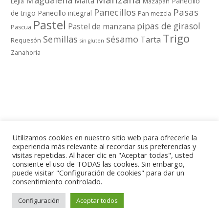
Magdalena
Malta
Panecillo
Lejia
Mazapán
Pasas
Panecillos
de trigo
Panecillo integral
Pan mezcla
Pastel
pipas de girasol
Pastel de manzana
Pascua
Trigo
Semillas
sésamo
Tarta
Requesón
sin gluten
Zanahoria
Utilizamos cookies en nuestro sitio web para ofrecerle la
experiencia más relevante al recordar sus preferencias y
visitas repetidas. Al hacer clic en "Aceptar todas", usted
consiente el uso de TODAS las cookies. Sin embargo,
puede visitar "Configuración de cookies" para dar un
POLÍTICA DE PRIVACIDAD
AVISO LEGAL
consentimiento controlado.
Cookies
Configuración
Aceptar todos