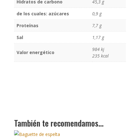
Hidratos de carbono
45,3 g
de los cuales: azúcares
0,9 g
Proteínas
7,7 g
Sal
1,17 g
984 kj
Valor energético
235 kcal
También te recomendamos…