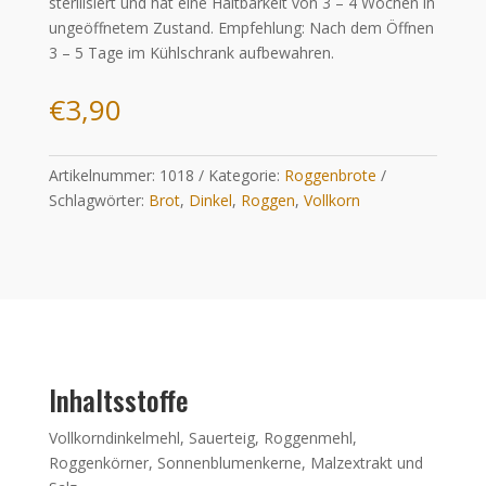
sterilisiert und hat eine Haltbarkeit von 3 – 4 Wochen in
ungeöffnetem Zustand. Empfehlung: Nach dem Öffnen
3 – 5 Tage im Kühlschrank aufbewahren.
€
3,90
Artikelnummer:
1018
Kategorie:
Roggenbrote
Schlagwörter:
Brot
,
Dinkel
,
Roggen
,
Vollkorn
Inhaltsstoffe
Vollkorndinkelmehl, Sauerteig, Roggenmehl,
Roggenkörner, Sonnenblumenkerne, Malzextrakt und