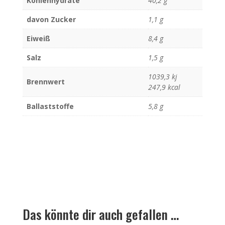
Kohlenhydrate
40,2 g
davon Zucker
1,1 g
Eiweiß
8,4 g
Salz
1,5 g
1039,3 kj
Brennwert
247,9 kcal
Ballaststoffe
5,8 g
Das könnte dir auch gefallen …