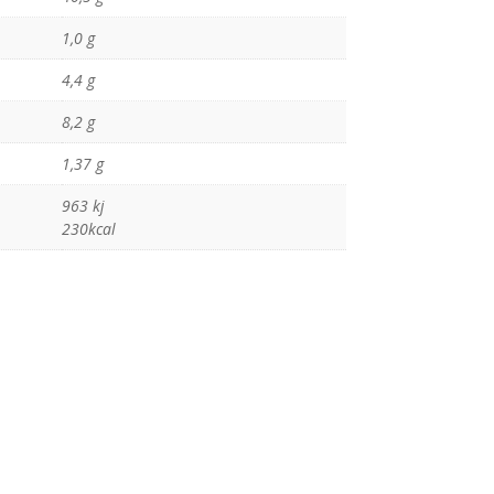
1,0 g
4,4 g
8,2 g
1,37 g
963 kj
230kcal