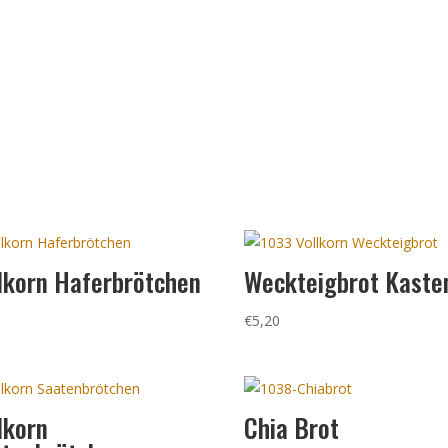
lkorn Haferbrötchen
Weckteigbrot Kaste
5
€
5,20
lkorn
Chia Brot