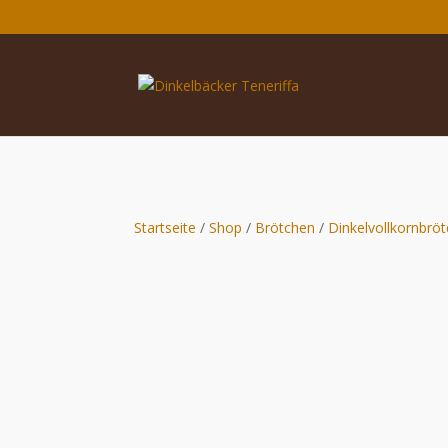
Startseite
/
Shop
/
Brötchen
/
Dinkelvollkornbrö