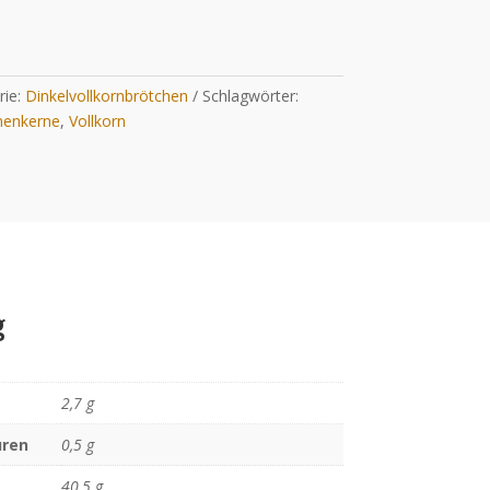
rie:
Dinkelvollkornbrötchen
Schlagwörter:
enkerne
,
Vollkorn
g
2,7 g
uren
0,5 g
40,5 g