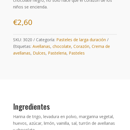
chocolate negro, no solo hace que el corazón de los
niños se encienda.
€
2,60
SKU:
3020
Categoría:
Pasteles de larga duración
Etiquetas:
Avellanas
,
chocolate
,
Corazón
,
Crema de
avellanas
,
Dulces
,
Pasteleria
,
Pasteles
Ingredientes
Harina de trigo, levadura en polvo, margarina vegetal,
huevos, azúcar, limón, vainilla, sal, turrón de avellanas
y chocolate