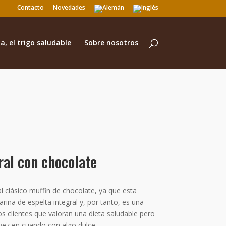
Contacto
Novedades
a, el trigo saludable
Sobre nosotros
al con chocolate
l clásico muffin de chocolate, ya que esta
rina de espelta integral y, por tanto, es una
os clientes que valoran una dieta saludable pero
vez en cuando con algo dulce.