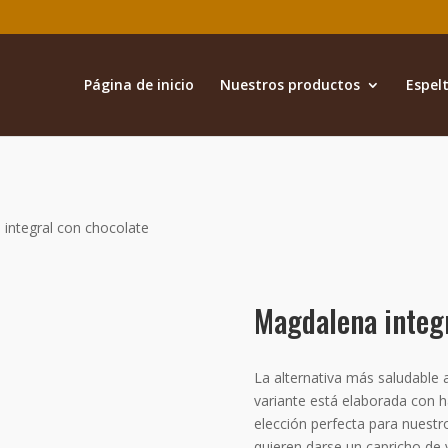
Página de inicio
Nuestros productos
Espelt
integral con chocolate
Magdalena integr
La alternativa más saludable a
variante está elaborada con ha
elección perfecta para nuestr
quieren darse un capricho de 