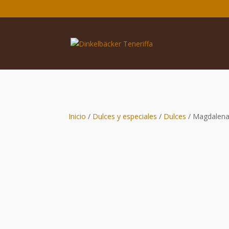
Inicio
/
Dulces y especiales
/
Dulces
/ Magdalena 