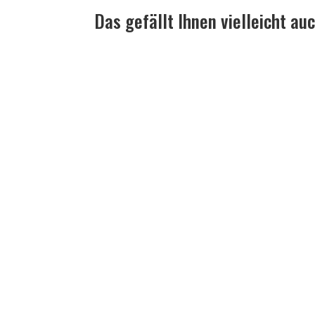
Das gefällt Ihnen vielleicht au
Probieren Sie unsere neues Buchweizenbrot oh
Probieren Sie unseren neuen Leckerbissen mit