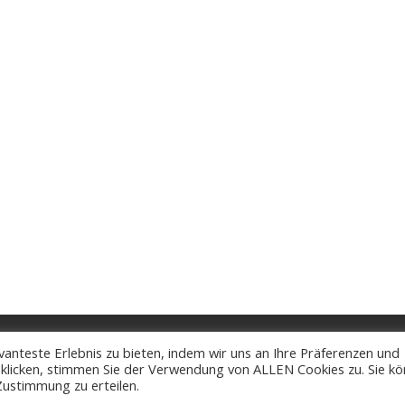
 Probieren Sie unseren leckeren Bananen-Schoko-Kuchen OHNE ZUCK
atenschutz
Impressum
Cookies
anteste Erlebnis zu bieten, indem wir uns an Ihre Präferenzen und
" klicken, stimmen Sie der Verwendung von ALLEN Cookies zu. Sie k
Zustimmung zu erteilen.