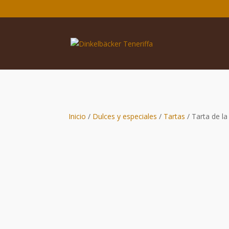
Inicio
/
Dulces y especiales
/
Tartas
/ Tarta de la